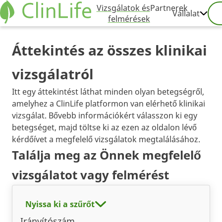
Vizsgálatok és
Partnerek
Vállalat
felmérések
Áttekintés az összes klinikai
vizsgálatról
Itt egy áttekintést láthat minden olyan betegségről,
amelyhez a ClinLife platformon van elérhető klinikai
vizsgálat. Bővebb információkért válasszon ki egy
betegséget, majd töltse ki az ezen az oldalon lévő
kérdőívet a megfelelő vizsgálatok megtalálásához.
Találja meg az Önnek megfelelő
vizsgálatot vagy felmérést
Nyissa ki a szűrőt
Irányítószám