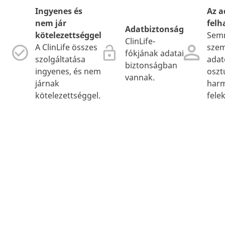
Ingyenes és
Az a
nem jár
felh
Adatbiztonság
kötelezettséggel
Sem
ClinLife-
A ClinLife összes
szem
fókjának adatai
szolgáltatása
adat
biztonságban
ingyenes, és nem
osz
vannak.
járnak
har
kötelezettséggel.
felek