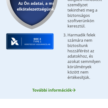
Az Ön adatai, a mi
személyzet
elkötelezettségünk.
tekintheti meg a
biztonságos
szoftverünkön
keresztül.
Harmadik felek
számára nem
biztosítunk
hozzáférést az
adatokhoz, és
azokat semmilyen
körülmények
között nem
értékesítjük.
További információk